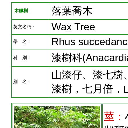
落葉喬木
木臘樹
Wax Tree
英文名稱：
Rhus succedanca
學 名：
漆樹科(Anacardi
科 別：
山漆仔、漆七樹
別 名：
漆樹，七月倍，
莖：