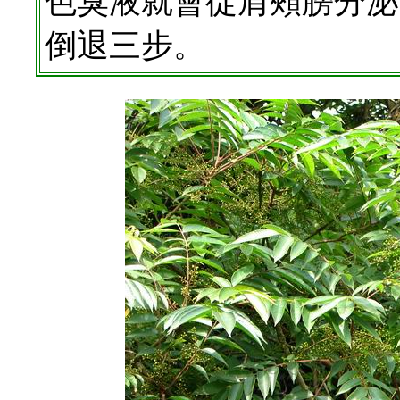
色臭液就會從肩頰膀分泌
倒退三步。