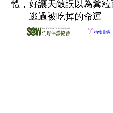
體
，好讓天敵誤以為糞粒
逃過被吃掉的命運
植物目錄