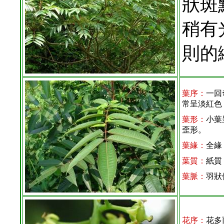
狀斑
稍有
則的
葉序：
一回
常呈淡紅色
葉形：
小葉
歪形。
葉緣：
全緣
葉質：
紙質
葉脈：
羽狀
花序：
花多