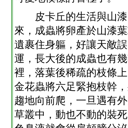
皮卡丘的生活與山漆密
來，成蟲將卵產於山漆葉
遺裹住身軀，好讓天敵誤
運，長大後的成蟲也有幾
裡，落葉後稀疏的枝條上
金花蟲將六足緊抱枝幹，
趨地向前爬，一旦遇有外
草叢中，動也不動的裝死