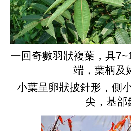
一回奇數羽狀複葉，具7~
端，葉柄及
小葉呈卵狀披針形，側
尖，基部