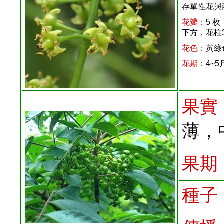
存單性花與
花瓣：
5 
下方，花柱
花色：
黃綠
花期：
4~5
果實
薄，
果期
種子